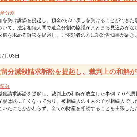
産分割
知を受け訴訟を提起し、預金の払い戻しを受けることができた事
ついて、法定相続人間で遺産分割の協議がまとまる見込みがな
返還を求める訴訟を提起し、ご依頼者の方に訴訟告知書が届きまし
07月03日
遺留分減殺請求訴訟を提起し、裁判上の和解が
留分
減殺請求訴訟を提起し、裁判上の和解が成立した事例 ７０代
父親は既に亡くなっており、被相続人の４人の子が相続人でし
ていたにもかかわらず、全ての財産を相続することを主張したた