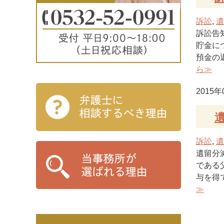
訴訟
,
遺
訴訟告
貯金に
預金の
ら≫
2015年
訴訟
,
遺
遺留分
である
与を得
≫