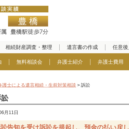
相続財産調査・整理
遺言書の作成
任意後
由
無料相談会
弁護士紹介
弁護士費用
弁護士による遺言相続・生前対策相談
>
訴訟
訴訟
06月11日
訴訟告知を受け訴訟を提起し、預金の払い戻